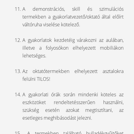
A demonstrációs, skill és szimulációs
termekben a gyakorlatvezető/oktató által előírt
váltóruha viselése kötelező.
A gyakorlatok kezdetéig várakozni az aulában,
illetve a folyosókon elhelyezett mobiliákon
lehetséges.
Az oktatótermekben elhelyezett asztalokra
felülni TILOS!
A gyakorlati órák során mindenki köteles az
eszközöket rendeltetésszerűen használni,
szükség esetén azokat megtisztítani, az
esetleges meghibásodást jelezni.
A termekben található hulladékgyűjtőket