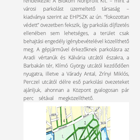
rendelkezik! A Biokom Nonprofit Kft. – mint a
városi parkolást üzemeltető társaság –
kiadványa szerint az EHPSZK az ún. “fokozottan
védett” övezetben fekszik, így parkolás díjfizetés
ellenében sem lehetséges, a terület csak
behajtási engedély igénybevételével közelíthető
meg. A gépjárművel érkezőknek parkolásra az
Aradi vértanúk és Kálvária utcától északra, a
Barbakán tér, Klímó György utcától kezdődően
nyugatra, illetve a Várady Antal, Zrínyi Miklós,
Perczel utcától délre eső parkolási övezeteket
ajánljuk, ahonnan a Központ gyalogosan pár
perc sétával megközelíthető.