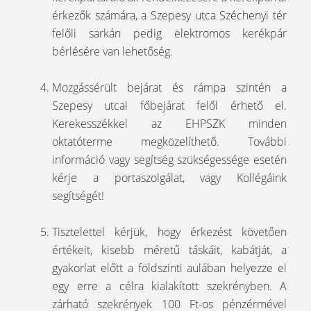
érkezők számára, a Szepesy utca Széchenyi tér
felőli sarkán pedig elektromos kerékpár
bérlésére van lehetőség.
Mozgássérült bejárat és rámpa szintén a
Szepesy utcai főbejárat felől érhető el.
Kerekesszékkel az EHPSZK minden
oktatóterme megközelíthető. További
információ vagy segítség szükségessége esetén
kérje a portaszolgálat, vagy Kollégáink
segítségét!
Tisztelettel kérjük, hogy érkezést követően
értékeit, kisebb méretű táskáit, kabátját, a
gyakorlat előtt a földszinti aulában helyezze el
egy erre a célra kialakított szekrényben. A
zárható szekrények 100 Ft-os pénzérmével