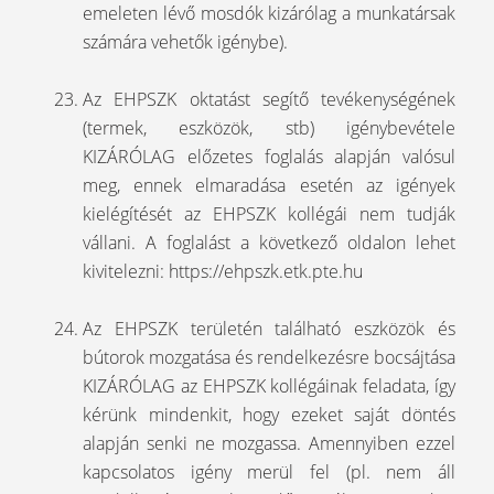
emeleten lévő mosdók kizárólag a munkatársak
számára vehetők igénybe).
Az EHPSZK oktatást segítő tevékenységének
(termek, eszközök, stb) igénybevétele
KIZÁRÓLAG előzetes foglalás alapján valósul
meg, ennek elmaradása esetén az igények
kielégítését az EHPSZK kollégái nem tudják
vállani. A foglalást a következő oldalon lehet
kivitelezni: https://ehpszk.etk.pte.hu
Az EHPSZK területén található eszközök és
bútorok mozgatása és rendelkezésre bocsájtása
KIZÁRÓLAG az EHPSZK kollégáinak feladata, így
kérünk mindenkit, hogy ezeket saját döntés
alapján senki ne mozgassa. Amennyiben ezzel
kapcsolatos igény merül fel (pl. nem áll