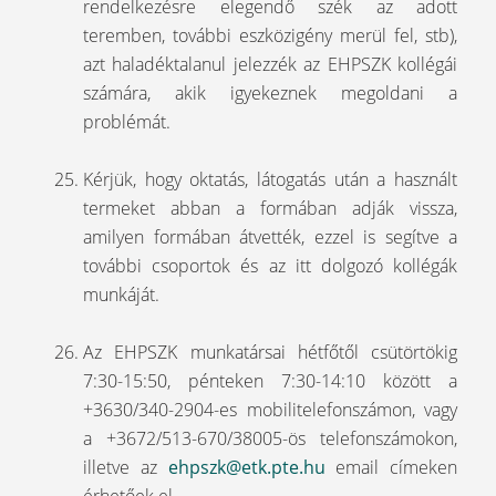
rendelkezésre elegendő szék az adott
teremben, további eszközigény merül fel, stb),
azt haladéktalanul jelezzék az EHPSZK kollégái
számára, akik igyekeznek megoldani a
problémát.
Kérjük, hogy oktatás, látogatás után a használt
termeket abban a formában adják vissza,
amilyen formában átvették, ezzel is segítve a
további csoportok és az itt dolgozó kollégák
munkáját.
Az EHPSZK munkatársai hétfőtől csütörtökig
7:30-15:50, pénteken 7:30-14:10 között a
+3630/340-2904-es mobilitelefonszámon, vagy
a +3672/513-670/38005-ös telefonszámokon,
illetve az
ehpszk@etk.pte.hu
email címeken