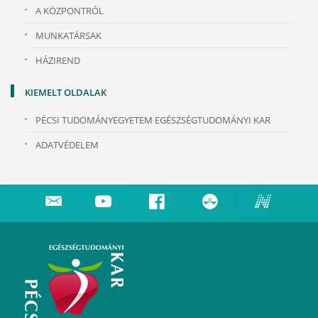
A KÖZPONTRÓL
MUNKATÁRSAK
HÁZIREND
KIEMELT OLDALAK
PÉCSI TUDOMÁNYEGYETEM EGÉSZSÉGTUDOMÁNYI KAR
ADATVÉDELEM