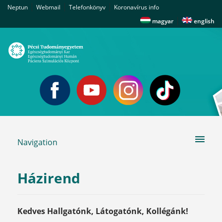
|
|
|
Neptun
Webmail
Telefonkönyv
Koronavírus info
|
magyar
english
Navigation
Házirend
Kedves Hallgatónk, Látogatónk, Kollégánk!