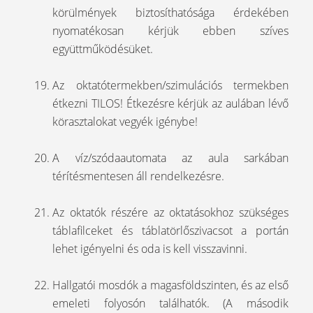
körülmények biztosíthatósága érdekében
nyomatékosan kérjük ebben szíves
együttműködésüket.
Az oktatótermekben/szimulációs termekben
étkezni TILOS! Étkezésre kérjük az aulában lévő
körasztalokat vegyék igénybe!
A víz/szódaautomata az aula sarkában
térítésmentesen áll rendelkezésre.
Az oktatók részére az oktatásokhoz szükséges
táblafilceket és táblatörlőszivacsot a portán
lehet igényelni és oda is kell visszavinni.
Hallgatói mosdók a magasföldszinten, és az első
emeleti folyosón találhatók. (A második