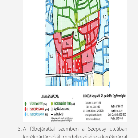
A főbejárattal szemben a Szepesy utcában
kerékpártároló áll rendelkezésére a kerékpárral