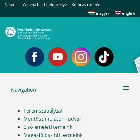
|
|
|
Neptun
Webmail
Telefonkönyv
Koronavírus info
|
magyar
english
Navigation
Teremszabályzat
Mentőszimulátor - udvar
Első emeleti temeink
Magasföldszinti termeink